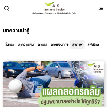
ดำเนินการโดย บริษัท แอดวานซ์ ดิจิทัล ดิสทริบิวชั่น จำกัด
บทความน่ารู้
ทั้งหมด
บทความเด่น
รถยนต์
ลดหย่อนภาษี
สุขภาพ
ไลฟ์สไตล์