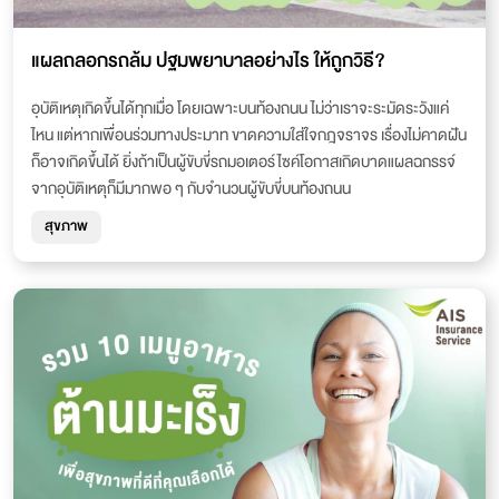
แผลถลอกรถล้ม ปฐมพยาบาลอย่างไร ให้ถูกวิธี?
อุบัติเหตุเกิดขึ้นได้ทุกเมื่อ โดยเฉพาะบนท้องถนน ไม่ว่าเราจะระมัดระวังแค่
ไหน แต่หากเพื่อนร่วมทางประมาท ขาดความใส่ใจกฎจราจร เรื่องไม่คาดฝัน
ก็อาจเกิดขึ้นได้ ยิ่งถ้าเป็นผู้ขับขี่รถมอเตอร์ไซค์โอกาสเกิดบาดแผลฉกรรจ์
จากอุบัติเหตุก็มีมากพอ ๆ กับจำนวนผู้ขับขี่บนท้องถนน
สุขภาพ