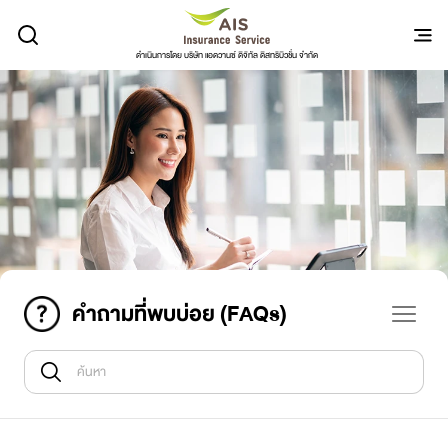
ดำเนินการโดย บริษัท แอดวานซ์ ดิจิทัล ดิสทริบิวชั่น จำกัด
คำถามที่พบบ่อย (FAQs)